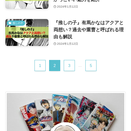
2024年1月12日
『推しの子』有馬かなはアクアと
推しの子
両想い？過去や重曹と呼ばれる理
由も解説
2024年1月12日
1
2
3
...
5