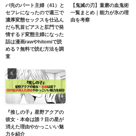
バ先のパート主婦（41）と
【鬼滅の刃】童磨の血鬼術
セフレになったので週三で
一覧まとめ｜能力が氷の理
濃厚変態セックスを仕込ん
由を考察
だら乳首ピアスと肛門で発
情するド変態主婦になった
話は漫画rawやhitomiで読
める？無料で読む方法を調
査
『推しの子』星野アクアの
彼女・本命は誰？目の星が
消えた理由やかっこいい魅
力を紹介