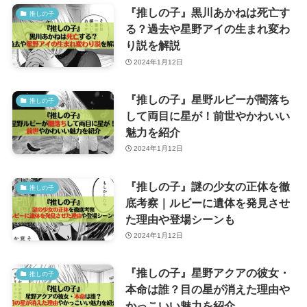
『推しの子』黒川あかねは死亡す
推しの子
る？過去や星野アイの生まれ変わ
り説を解説
2024年1月12日
『推しの子』星野ルビーが闇落ち
推しの子
して両目に星が！前世やかわいい
魅力を紹介
2024年1月12日
『推しの子』謎の少女の正体を徹
推しの子
底考察｜ルビーに遺体を発見させ
た理由や登場シーンも
2024年1月12日
『推しの子』星野アクアの彼女・
推しの子
本命は誰？目の星が消えた理由や
かっこいい魅力を紹介