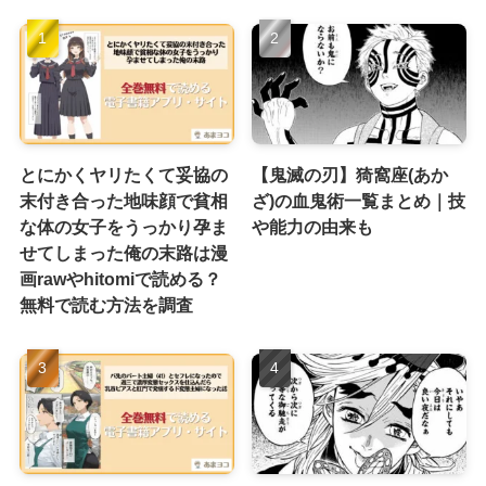
とにかくヤリたくて妥協の
【鬼滅の刃】猗窩座(あか
末付き合った地味顔で貧相
ざ)の血鬼術一覧まとめ｜技
な体の女子をうっかり孕ま
や能力の由来も
せてしまった俺の末路は漫
画rawやhitomiで読める？
無料で読む方法を調査