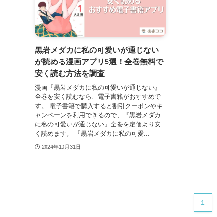
黒岩メダカに私の可愛いが通じない
が読める漫画アプリ5選！全巻無料で
安く読む方法を調査
漫画『黒岩メダカに私の可愛いが通じない』
全巻を安く読むなら、電子書籍がおすすめで
す。 電子書籍で購入すると割引クーポンやキ
ャンペーンを利用できるので、『黒岩メダカ
に私の可愛いが通じない』全巻を定価より安
く読めます。 『黒岩メダカに私の可愛...
2024年10月31日
1