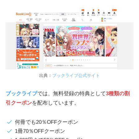
出典：
ブックライブ公式サイト
ブックライブ
では、無料登録の特典として
3種類の割
引クーポン
を配布しています。
何冊でも20％OFFクーポン
1冊70％OFFクーポン