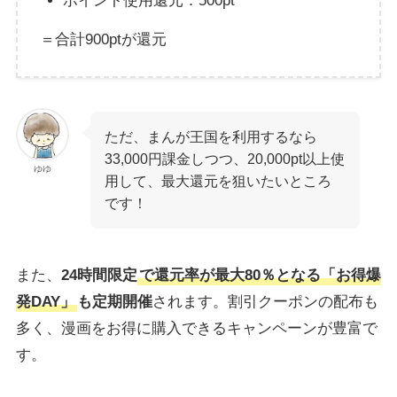
ポイント使用還元：500pt
＝合計900ptが還元
ただ、まんが王国を利用するなら
33,000円課金しつつ、20,000pt以上使
ゆゆ
用して、最大還元を狙いたいところ
です！
また、
24時間限定
で還元率が最大80％となる「お得爆
発DAY」
も定期開催
されます。割引クーポンの配布も
多く、漫画をお得に購入できるキャンペーンが豊富で
す。