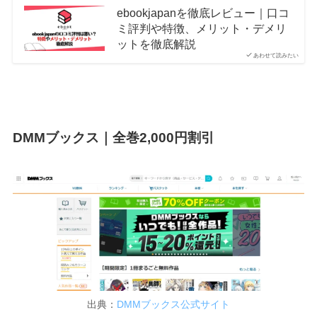
ebookjapanを徹底レビュー｜口コ
ミ評判や特徴、メリット・デメリ
ットを徹底解説
あわせて読みたい
DMMブックス｜全巻2,000円割引
出典：
DMMブックス公式サイト