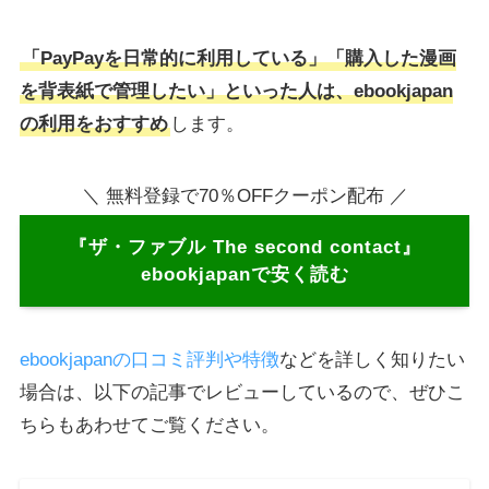
「PayPayを日常的に利用している」「購入した漫画
を背表紙で管理したい」といった人は、ebookjapan
の利用をおすすめ
します。
＼ 無料登録で70％OFFクーポン配布 ／
『ザ・ファブル The second contact』
ebookjapanで安く読む
ebookjapanの口コミ評判や特徴
などを詳しく知りたい
場合は、以下の記事でレビューしているので、ぜひこ
ちらもあわせてご覧ください。