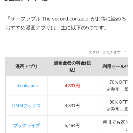
『ザ・ファブル The second contact』がお得に読める
おすすめ漫画アプリは、主に以下の5つです。
スクロールできます
漫画全巻の料金(税
漫画アプリ
利用セール/キ
込)
70％OFF
ebookjapan
4,831円
※割引上限：2
90％OFF
DMMブックス
4,831円
※割引上限：2
何冊でも20％
ブックライブ
5,464円
ン