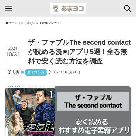
ホーム
安く読む方法
青年マンガ
ザ・ファブルThe second contact
2024
が読める漫画アプリ5選！全巻無
10/31
料で安く読む方法を調査
広告
2024年10月31日
青年マンガ