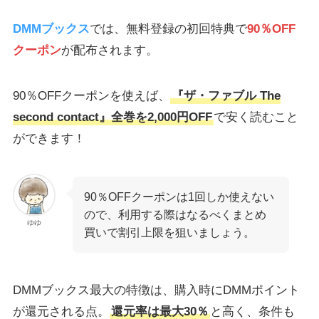
DMMブックス
では、無料登録の初回特典で
90％OFF
クーポン
が配布されます。
90％OFFクーポンを使えば、
『ザ・ファブル The
second contact』全巻を2,000円OFF
で安く読むこと
ができます！
90％OFFクーポンは1回しか使えない
ので、利用する際はなるべくまとめ
ゆゆ
買いで割引上限を狙いましょう。
DMMブックス最大の特徴は、購入時にDMMポイント
が還元される点。
還元率は最大30％
と高く、条件も