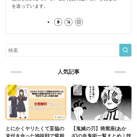
を送っています。
人気記事
とにかくヤリたくて妥協の
【鬼滅の刃】猗窩座(あか
末付き合った地味顔で貧相
ざ)の血鬼術一覧まとめ｜技