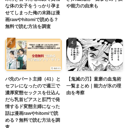
な体の女子をうっかり孕ま
や能力の由来も
せてしまった俺の末路は漫
画rawやhitomiで読める？
無料で読む方法を調査
バ先のパート主婦（41）と
【鬼滅の刃】童磨の血鬼術
セフレになったので週三で
一覧まとめ｜能力が氷の理
濃厚変態セックスを仕込ん
由を考察
だら乳首ピアスと肛門で発
情するド変態主婦になった
話は漫画rawやhitomiで読
める？無料で読む方法を調
査