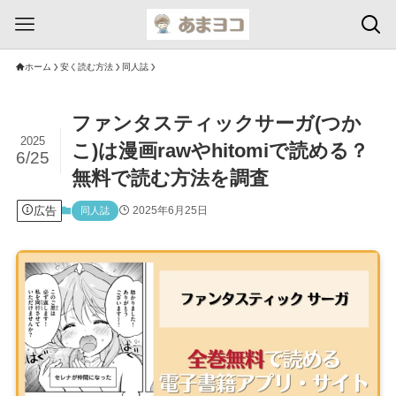
ホーム
安く読む方法
同人誌
ファンタスティックサーガ(つか
2025
こ)は漫画rawやhitomiで読める？
6/25
無料で読む方法を調査
広告
2025年6月25日
同人誌