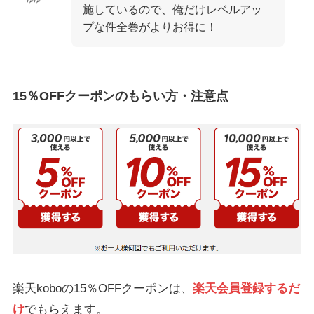
施しているので、俺だけレベルアッ
プな件全巻がよりお得に！
15％OFFクーポンのもらい方・注意点
楽天koboの15％OFFクーポンは、
楽天会員登録するだ
け
でもらえます。