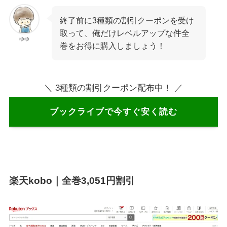
終了前に3種類の割引クーポンを受け
取って、俺だけレベルアップな件全
ゆゆ
巻をお得に購入しましょう！
＼ 3種類の割引クーポン配布中！ ／
ブックライブで今すぐ安く読む
楽天kobo｜全巻3,051円割引