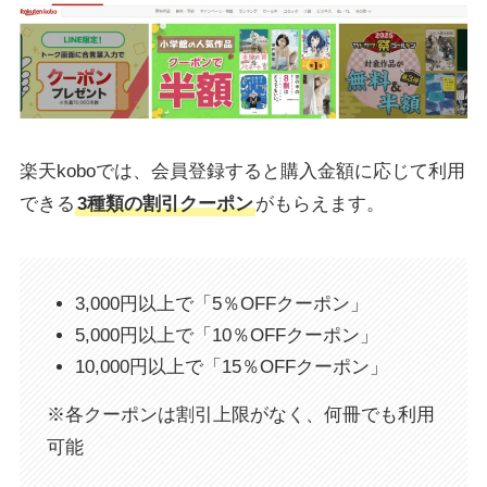
楽天koboでは、会員登録すると購入金額に応じて利用
できる
3種類の割引クーポン
がもらえます。
3,000円以上で「5％OFFクーポン」
5,000円以上で「10％OFFクーポン」
10,000円以上で「15％OFFクーポン」
※各クーポンは割引上限がなく、何冊でも利用
可能