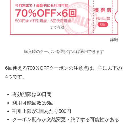
購入時のクーポンを選択すれば適用できます
6回使える700％OFFクーポンの注意点は、主に以下の
4つです。
有効期限は60日間
利用可能回数は6回
割引上限が1回あたり500円
クーポン配布が突然変更・終了する可能性がある