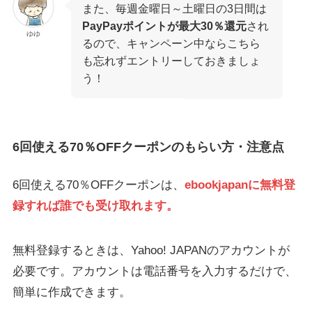
また、毎週金曜日～土曜日の3日間は
PayPayポイントが最大30％還元
され
ゆゆ
るので、キャンペーン中ならこちら
も忘れずエントリーしておきましょ
う！
6回使える70％OFFクーポンのもらい方・注意点
6回使える70％OFFクーポンは、
ebookjapanに無料登
録すれば誰でも受け取れます。
無料登録するときは、Yahoo! JAPANのアカウントが
必要です。アカウントは電話番号を入力するだけで、
簡単に作成できます。