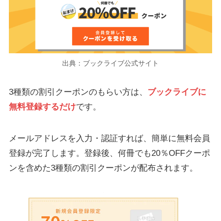
出典：ブックライブ公式サイト
3種類の割引クーポンのもらい方は、
ブックライブに
無料登録するだけ
です。
メールアドレスを入力・認証すれば、簡単に無料会員
登録が完了します。登録後、何冊でも20％OFFクーポ
ンを含めた3種類の割引クーポンが配布されます。