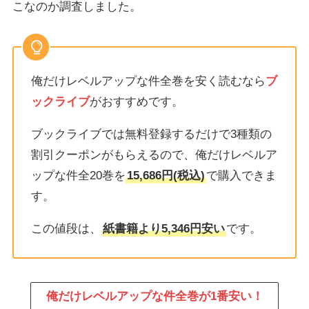
こなのか調査しました。
俺だけレベルアップな件全巻を安く読むなら
ブ
ックライブ
がおすすめです。
ブックライブでは無料登録するだけで3種類の
割引クーポンがもらえるので、俺だけレベルア
ップな件全20巻を
15,686円(税込)
で購入できま
す。
この値段は、
紙書籍より5,346円安い
です。
俺だけレベルアップな件全巻が1番安い！