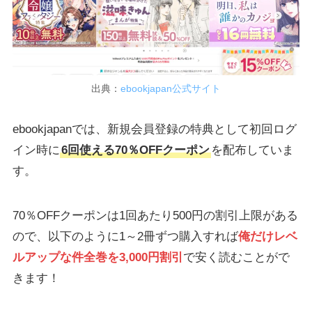
出典：
ebookjapan公式サイト
ebookjapanでは、新規会員登録の特典として初回ログ
イン時に
6回使える70％OFFクーポン
を配布していま
す。
70％OFFクーポンは1回あたり500円の割引上限がある
ので、以下のように1～2冊ずつ購入すれば
俺だけレベ
ルアップな件全巻を3,000円割引
で安く読むことがで
きます！