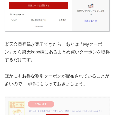
楽天会員登録が完了できたら、あとは「Myクーポ
ン」から楽天kobo欄にあるまとめ買いクーポンを取得
するだけです。
ほかにもお得な割引クーポンが配布されていることが
多いので、同時にもらっておきましょう。