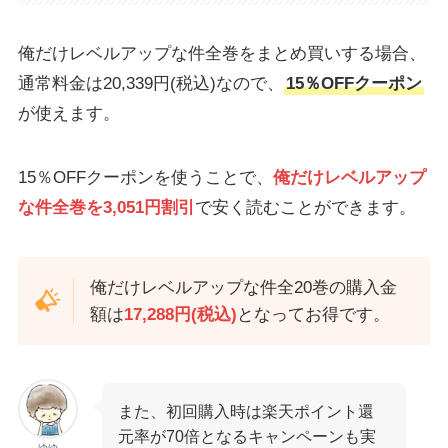
俺だけレベルアップな件全巻をまとめ買いする場合、
通常料金は20,339円(税込)なので、
15％OFFクーポン
が使えます。
15％OFFクーポンを使うことで、
俺だけレベルアップ
な件全巻を3,051円割引
で安く読むことができます。
俺だけレベルアップな件全20巻の購入金
額は
17,288円(税込)
となってお得です。
また、初回購入時は楽天ポイント還
元率が70倍となるキャンペーンも実
ゆゆ