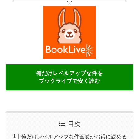
俺だけレベルアップな件を
ブックライブで安く読む
目次
俺だけレベルアップな件全巻がお得に読める