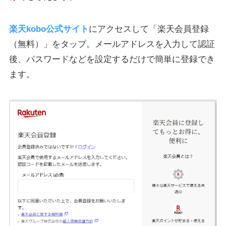
楽天kobo公式サイト
にアクセスして「楽天会員登録
（無料）」をタップ。メールアドレスを入力して認証
後、パスワードなどを設定するだけで簡単に登録でき
ます。