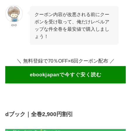
クーポン内容が改悪される前にクー
ポンを受け取って、俺だけレベルア
ゆゆ
ップな件全巻を最安値で購入しまし
ょう！
＼ 無料登録で70％OFF×6回クーポン配布 ／
ebookjapanで今すぐ安く読む
dブック｜全巻2,900円割引