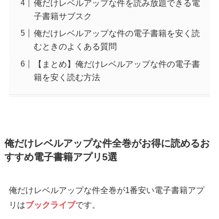
俺だけレベルアップな件を読み放題できる電
子書籍サブスク
俺だけレベルアップな件の電子書籍を安く読
むときのよくある質問
【まとめ】俺だけレベルアップな件の電子書
籍を安く読む方法
俺だけレベルアップな件全巻がお得に読めるお
すすめ電子書籍アプリ5選
俺だけレベルアップな件全巻が1番安い電子書籍アプ
リは
ブックライブ
です。