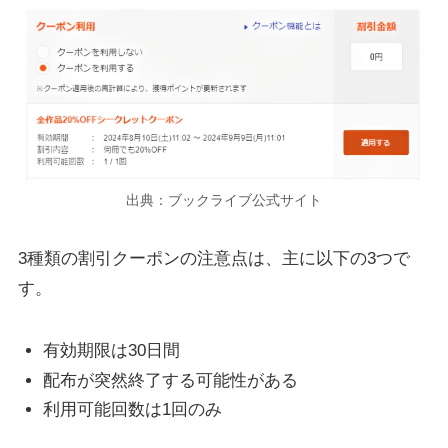
出典：ブックライブ公式サイト
3種類の割引クーポンの注意点は、主に以下の3つで
す。
有効期限は30日間
配布が突然終了する可能性がある
利用可能回数は1回のみ