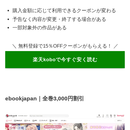
購入金額に応じて利用できるクーポンが変わる
予告なく内容が変更・終了する場合がある
一部対象外の作品がある
＼ 無料登録で15％OFFクーポンがもらえる！ ／
楽天koboで今すぐ安く読む
ebookjapan｜全巻3,000円割引