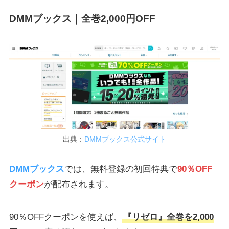
DMMブックス｜全巻2,000円OFF
出典：
DMMブックス公式サイト
DMMブックス
では、無料登録の初回特典で
90％OFF
クーポン
が配布されます。
90％OFFクーポンを使えば、
『リゼロ』全巻を2,000