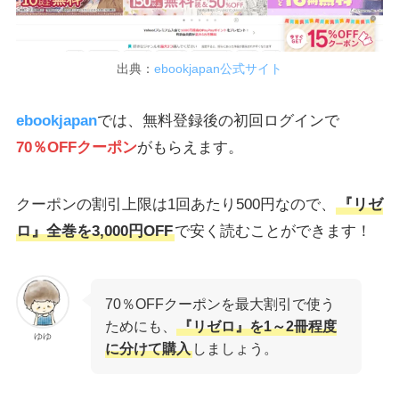
出典：
ebookjapan公式サイト
ebookjapan
では、無料登録後の初回ログインで
70％OFFクーポン
がもらえます。
クーポンの割引上限は1回あたり500円なので、
『リゼ
ロ』全巻を3,000円OFF
で安く読むことができます！
70％OFFクーポンを最大割引で使う
ためにも、
『リゼロ』を1～2冊程度
ゆゆ
に分けて購入
しましょう。