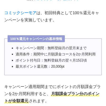
コミックシーモア
は、初回特典として100％還元キャ
ンペーンを実施しています。
100％還元キャンペーンの基本情報
キャンペーン期間：無料登録月の翌月末まで
適用条件：期間中に月額課金コースを2か月間利用
ポイント付与日：無料登録月の翌々月15日頃
最大ポイント還元数：20,000pt
キャンペーン適用期間までにポイントの月額課金プラ
ンを2か月間利用すると、
月額課金プラン分のポイン
トが全額還元
されます。