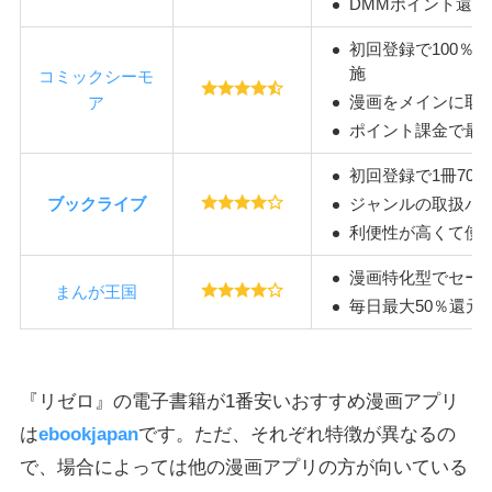
DMMポイント還元
初回登録で100％
施
コミックシーモ
漫画をメインに取
ア
ポイント課金で最大
初回登録で1冊70
ブックライブ
ジャンルの取扱バ
利便性が高くて使
漫画特化型でセー
まんが王国
毎日最大50％還元
『リゼロ』の電子書籍が1番安いおすすめ漫画アプリ
は
ebookjapan
です。ただ、それぞれ特徴が異なるの
で、場合によっては他の漫画アプリの方が向いている