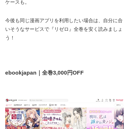
ケースも。
今後も同じ漫画アプリを利用したい場合は、自分に合
いそうなサービスで『リゼロ』全巻を安く読みましょ
う！
ebookjapan｜全巻3,000円OFF