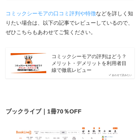
コミックシーモアの口コミ評判や特徴
などを詳しく知
りたい場合は、以下の記事でレビューしているので、
ぜひこちらもあわせてご覧ください。
コミックシーモアの評判はどう？
メリット・デメリットを利用者目
線で徹底レビュー
あわせて読みたい
ブックライブ｜1冊70％OFF