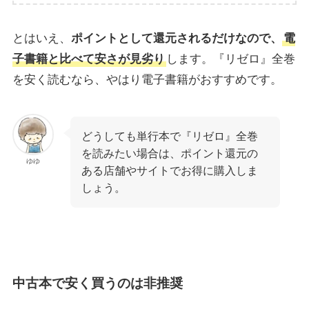
とはいえ、
ポイントとして還元されるだけなので、
電
子書籍と比べて安さが見劣り
します。『リゼロ』全巻
を安く読むなら、やはり電子書籍がおすすめです。
どうしても単行本で『リゼロ』全巻
を読みたい場合は、ポイント還元の
ゆゆ
ある店舗やサイトでお得に購入しま
しょう。
中古本で安く買うのは非推奨