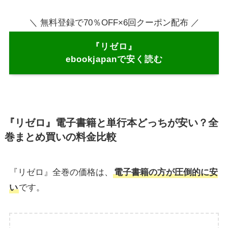
＼ 無料登録で70％OFF×6回クーポン配布 ／
『リゼロ』
ebookjapanで安く読む
『リゼロ』電子書籍と単行本どっちが安い？全
巻まとめ買いの料金比較
『リゼロ』全巻の価格は、
電子書籍の方が圧倒的に安
い
です。