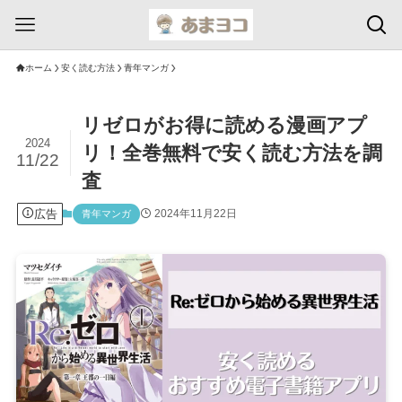
ホーム
安く読む方法
青年マンガ
リゼロがお得に読める漫画アプ
2024
リ！全巻無料で安く読む方法を調
11/22
査
広告
2024年11月22日
青年マンガ