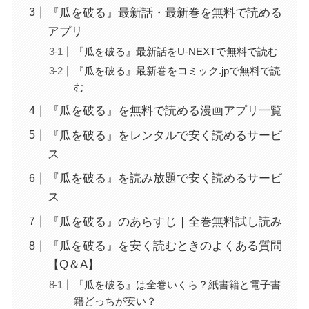
『瓜を破る』最新話・最新巻を無料で読める
アプリ
『瓜を破る』最新話をU-NEXTで無料で読む
『瓜を破る』最新巻をコミック.jpで無料で読
む
『瓜を破る』を無料で読める漫画アプリ一覧
『瓜を破る』をレンタルで安く読めるサービ
ス
『瓜を破る』を読み放題で安く読めるサービ
ス
『瓜を破る』のあらすじ｜全巻無料試し読み
『瓜を破る』を安く読むときのよくある質問
【Q＆A】
『瓜を破る』は全巻いくら？紙書籍と電子書
籍どっちが安い？