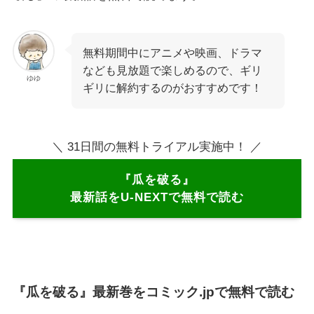
無料期間中にアニメや映画、ドラマ
なども見放題で楽しめるので、ギリ
ゆゆ
ギリに解約するのがおすすめです！
＼ 31日間の無料トライアル実施中！ ／
『瓜を破る』
最新話をU-NEXTで無料で読む
『瓜を破る』最新巻をコミック.jpで無料で読む