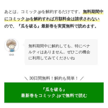
あとは、コミック.jpを解約するだけです。
無料期間中
にコミック.jpを解約すれば月額料金は請求されない
ので、『瓜を破る』最新巻を実質無料で読めます。
無料期間中に解約しても、特にペナ
ルティはありません。ぜひこの機会
ゆゆ
に利用してみてくださいね
＼ 30日間無料！解約も簡単！ ／
『瓜を破る』
最新巻をコミック.jpで無料で読む