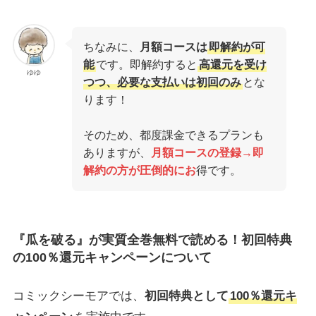
ちなみに、
月額コースは
即解約が可
能
です。即解約すると
高還元を受け
ゆゆ
つつ、必要な支払いは初回のみ
とな
ります！
そのため、都度課金できるプランも
ありますが、
月額コースの登録→即
解約の方が圧倒的にお
得です。
『瓜を破る』が実質全巻無料で読める！初回特典
の100％還元キャンペーンについて
コミックシーモアでは、
初回特典として
100％還元キ