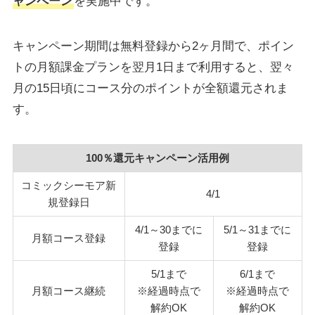
ャンペーン
を実施中です。
キャンペーン期間は無料登録から2ヶ月間で、ポイン
トの月額課金プランを翌月1日まで利用すると、翌々
月の15日頃にコース分のポイントが全額還元されま
す。
100％還元キャンペーン活用例
コミックシーモア新
4/1
規登録日
4/1～30までに
5/1～31までに
月額コース登録
登録
登録
5/1まで
6/1まで
月額コース継続
※経過時点で
※経過時点で
解約OK
解約OK