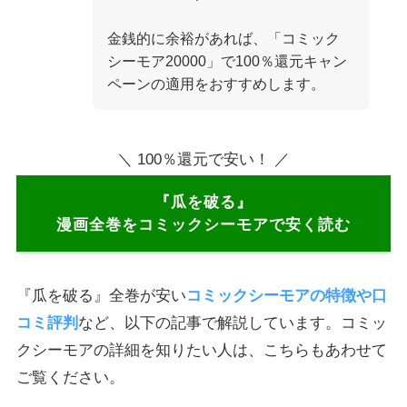
金銭的に余裕があれば、「コミック
シーモア20000」で100％還元キャン
ペーンの適用をおすすめします。
＼ 100％還元で安い！ ／
『瓜を破る』
漫画全巻をコミックシーモアで安く読む
『瓜を破る』全巻が安い
コミックシーモアの特徴や口
コミ評判
など、以下の記事で解説しています。コミッ
クシーモアの詳細を知りたい人は、こちらもあわせて
ご覧ください。