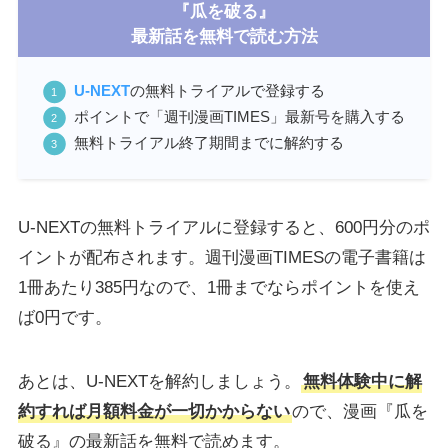
『瓜を破る』
最新話を無料で読む方法
U-NEXT
の無料トライアルで登録する
ポイントで「週刊漫画TIMES」最新号を購入する
無料トライアル終了期間までに解約する
U-NEXTの無料トライアルに登録すると、600円分のポ
イントが配布されます。週刊漫画TIMESの電子書籍は
1冊あたり385円なので、1冊までならポイントを使え
ば0円です。
あとは、U-NEXTを解約しましょう。
無料体験中に解
約すれば月額料金が一切かからない
ので、漫画『瓜を
破る』の最新話を無料で読めます。