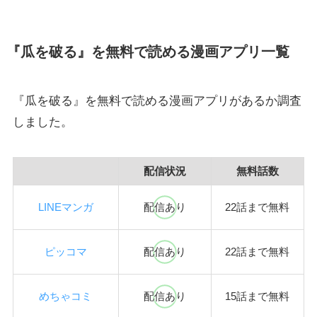
『瓜を破る』を無料で読める漫画アプリ一覧
『瓜を破る』を無料で読める漫画アプリがあるか調査
しました。
配信状況
無料話数
LINEマンガ
配信あり
22話まで無料
ピッコマ
配信あり
22話まで無料
めちゃコミ
配信あり
15話まで無料