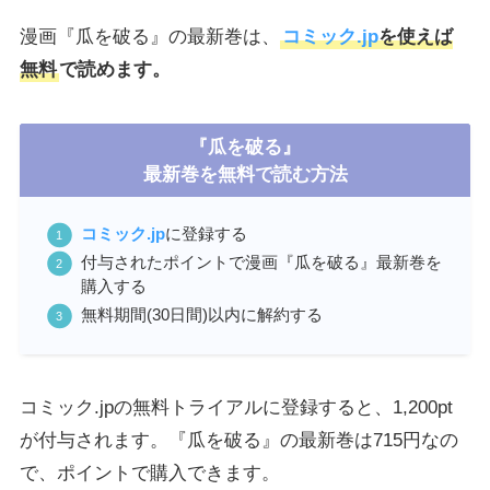
漫画『瓜を破る』の最新巻は、
コミック.jp
を使えば
無料
で読めます。
『瓜を破る』
最新巻を無料で読む方法
コミック.jp
に登録する
付与されたポイントで漫画『瓜を破る』最新巻を
購入する
無料期間(30日間)以内に解約する
コミック.jpの無料トライアルに登録すると、1,200pt
が付与されます。『瓜を破る』の最新巻は715円なの
で、ポイントで購入できます。