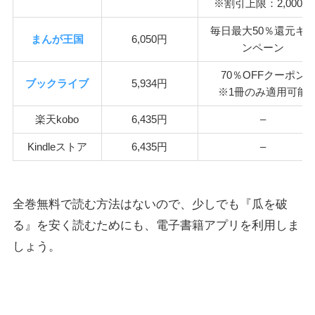
※割引上限：2,000円
毎日最大50％還元キ
まんが王国
6,050円
ンペーン
70％OFFクーポン
ブックライブ
5,934円
※1冊のみ適用可能
楽天kobo
6,435円
–
Kindleストア
6,435円
–
全巻無料で読む方法はないので、少しでも『瓜を破
る』を安く読むためにも、電子書籍アプリを利用しま
しょう。