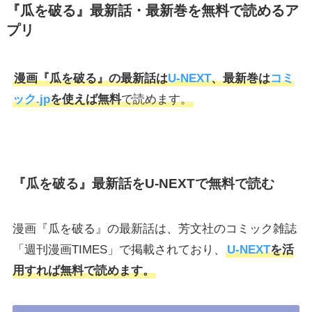
『瓜を破る』最新話・最新巻を無料で読めるア
プリ
漫画『瓜を破る』の最新話は
U-NEXT
、最新巻は
コミ
ック.jp
を使えば無料
で読めます。
『瓜を破る』最新話をU-NEXTで無料で読む
漫画『瓜を破る』の最新話は、芳文社のコミック雑誌
「週刊漫画TIMES」で掲載されており、
U-NEXT
を活
用すれば無料で読めます。