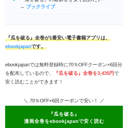
→
ブックライブ
『瓜を破る』全巻が1番安い電子書籍アプリは、
ebookjapan
です。
ebookjapanでは無料登録時に70％OFFクーポン×6回分
を配布しているので、
『瓜を破る』全巻を3,435円
で
安く読むことができます！
＼ 70％OFF×6回クーポンで安い！ ／
『瓜を破る』
漫画全巻をebookjapanで安く読む