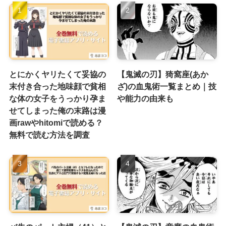
とにかくヤリたくて妥協の
【鬼滅の刃】猗窩座(あか
末付き合った地味顔で貧相
ざ)の血鬼術一覧まとめ｜技
な体の女子をうっかり孕ま
や能力の由来も
せてしまった俺の末路は漫
画rawやhitomiで読める？
無料で読む方法を調査