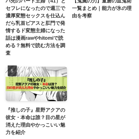
バ先のパート主婦（41）と
【鬼滅の刃】童磨の血鬼術
セフレになったので週三で
一覧まとめ｜能力が氷の理
濃厚変態セックスを仕込ん
由を考察
だら乳首ピアスと肛門で発
情するド変態主婦になった
話は漫画rawやhitomiで読
める？無料で読む方法を調
査
『推しの子』星野アクアの
彼女・本命は誰？目の星が
消えた理由やかっこいい魅
力を紹介