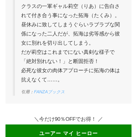
クラスの一軍ギャル莉空（りあ）に告白さ
れて付き合う事になった拓海（たくみ）。
昼休みに致してしまうぐらいラブラブな関
係になった二人だが、拓海は劣等感から彼
女に別れを切り出してしまう。
だが莉空はこれまでにない真剣な様子で
「絶対別れない！」と断固拒否！
必死な彼女の肉体アプローチに拓海の体は
抗えなくて……。
引用：
FANZAブックス
＼今だけ90％OFFでお得！ ／
ユーアー マイ ヒーロー