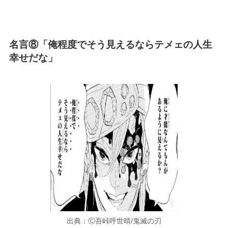
名言⑧「俺程度でそう見えるならテメェの人生
幸せだな」
出典：Ⓒ吾峠呼世晴/鬼滅の刃