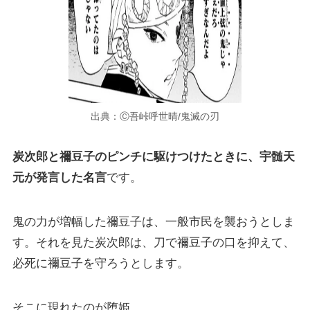
出典：Ⓒ吾峠呼世晴/鬼滅の刃
炭次郎と禰豆子のピンチに駆けつけたときに、宇髄天
元が発言した名言
です。
鬼の力が増幅した禰豆子は、一般市民を襲おうとしま
す。それを見た炭次郎は、刀で禰豆子の口を抑えて、
必死に禰豆子を守ろうとします。
そこに現れたのが堕姫。