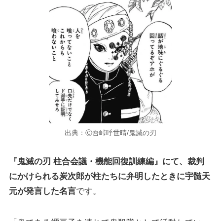
出典：Ⓒ吾峠呼世晴/鬼滅の刃
『鬼滅の刃 柱合会議・機能回復訓練編』にて、裁判
にかけられる炭次郎が柱たちに弁明したときに宇髄天
元が発言した名言
です。