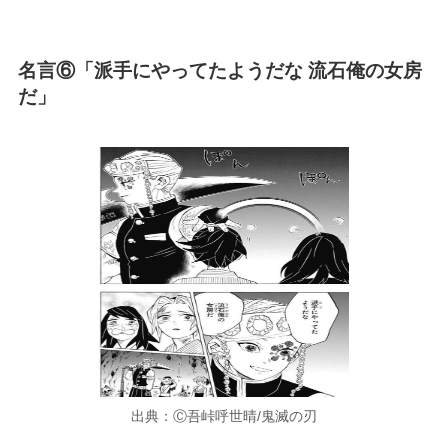
名言⑥「派手にやってたようだな 流石俺の女房
だ」
出典：Ⓒ吾峠呼世晴/鬼滅の刃