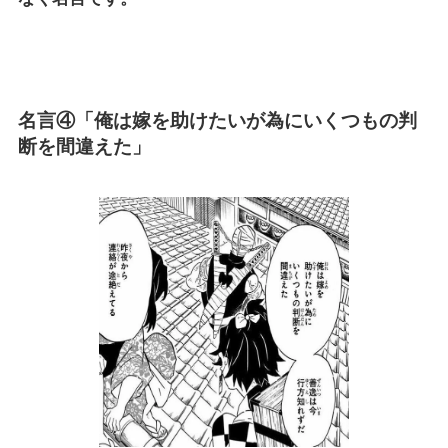
名言④「俺は嫁を助けたいが為にいくつもの判
断を間違えた」