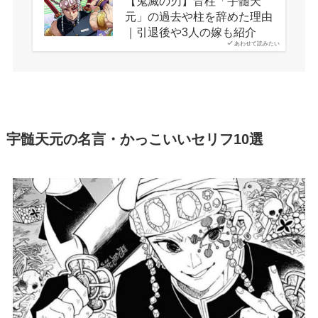
【鬼滅の刃】音柱「宇髄天
元」の過去や柱を辞めた理由
｜引退後や3人の嫁も紹介
あわせて読みたい
宇髄天元の名言・かっこいいセリフ10選