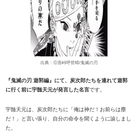
出典：Ⓒ吾峠呼世晴/鬼滅の刃
『鬼滅の刃 遊郭編』にて、炭次郎たちを連れて遊郭
に行く前に宇髄天元が発言した名言
です。
宇髄天元は、炭次郎たちに「俺は神だ！お前らは塵
だ！」と言い張り、自分の命令を聞くように諭しまし
た。