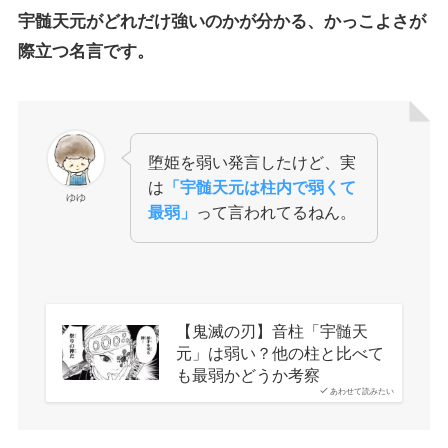
宇髄天元がどれだけ強いのかが分かる、かっこよさが
際立つ名言
です。
堕姫を弱い発言したけど、実
は
「宇髄天元は柱内で弱くて
ゆゆ
最弱」
って言われてるねん。
【鬼滅の刃】音柱「宇髄天
元」は弱い？他の柱と比べて
も最弱かどうか考察
あわせて読みたい