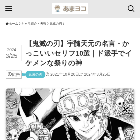
ホーム
キャラ紹介・考察
鬼滅の刃
【鬼滅の刃】宇髄天元の名言・か
2024
っこいいセリフ10選｜ド派手でイ
3/25
ケメンな祭りの神
広告
2021年10月26日
2024年3月25日
鬼滅の刃