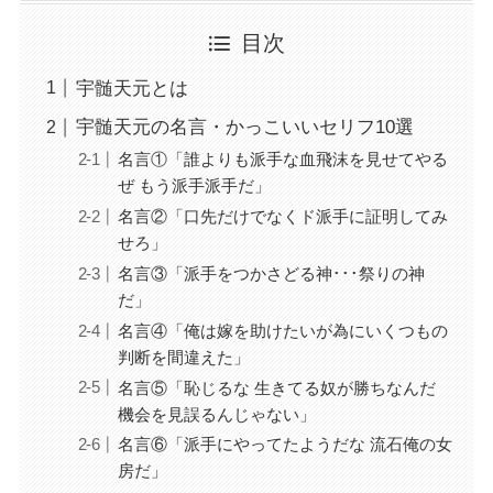
目次
宇髄天元とは
宇髄天元の名言・かっこいいセリフ10選
名言①「誰よりも派手な血飛沫を見せてやる
ぜ もう派手派手だ」
名言②「口先だけでなくド派手に証明してみ
せろ」
名言③「派手をつかさどる神･･･祭りの神
だ」
名言④「俺は嫁を助けたいが為にいくつもの
判断を間違えた」
名言⑤「恥じるな 生きてる奴が勝ちなんだ
機会を見誤るんじゃない」
名言⑥「派手にやってたようだな 流石俺の女
房だ」