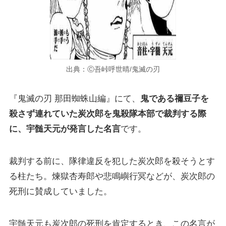
出典：Ⓒ吾峠呼世晴/鬼滅の刃
『鬼滅の刃 那田蜘蛛山編』にて、
鬼である禰豆子を
殺さず連れていた炭次郎を鬼殺隊本部で裁判する際
に、宇髄天元が発言した名言
です。
裁判する前に、隊律違反を犯した炭次郎を殺そうとす
る柱たち。煉獄杏寿郎や悲鳴嶼行冥などが、炭次郎の
死刑に賛成していました。
宇髄天元も炭次郎の死刑を肯定するとき、この名言が