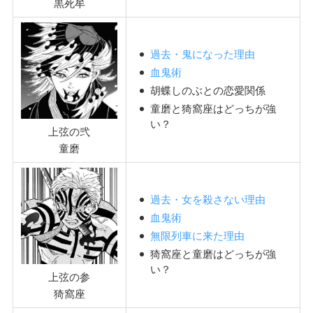
黒死牟
過去・鬼になった理由
血鬼術
胡蝶しのぶとの恋愛関係
童磨と猗窩座はどっちが強
い？
上弦の弐
童磨
過去・女を殺さない理由
血鬼術
無限列車に来た理由
猗窩座と童磨はどっちが強
い？
上弦の参
猗窩座