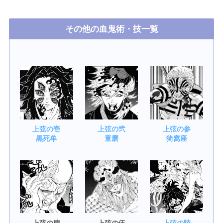
その他の血鬼術・技一覧
上弦の壱
上弦の弐
上弦の参
黒死牟
童磨
猗窩座