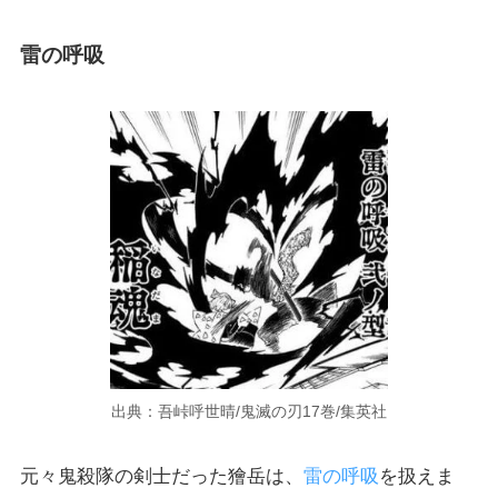
雷の呼吸
出典：吾峠呼世晴/鬼滅の刃17巻/集英社
元々鬼殺隊の剣士だった獪岳は、
雷の呼吸
を扱えま