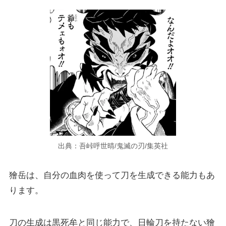
出典：吾峠呼世晴/鬼滅の刃/集英社
獪岳は、自分の血肉を使って刀を生成できる能力もあ
ります。
刀の生成は黒死牟と同じ能力で、日輪刀を持たない獪