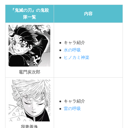
『鬼滅の刃』の鬼殺
内容
隊一覧
キャラ紹介
水の呼吸
ヒノカミ神楽
竈門炭次郎
キャラ紹介
雷の呼吸
我妻善逸