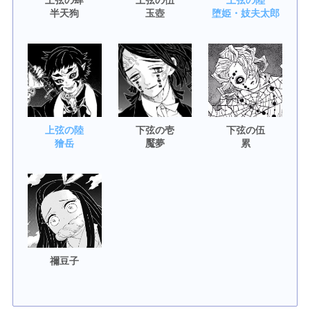
上弦の肆
上弦の伍
上弦の陸
半天狗
玉壺
堕姫・妓夫太郎
上弦の陸
下弦の壱
下弦の伍
獪岳
魘夢
累
禰豆子