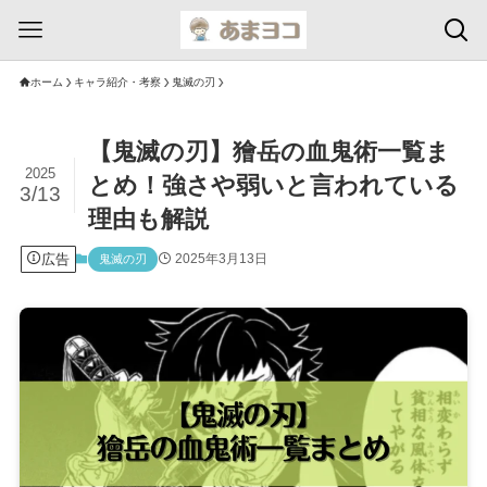
ホーム
キャラ紹介・考察
鬼滅の刃
【鬼滅の刃】獪岳の血鬼術一覧ま
2025
とめ！強さや弱いと言われている
3/13
理由も解説
広告
2025年3月13日
鬼滅の刃