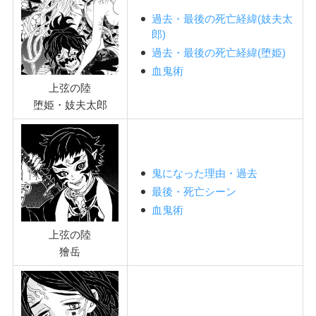
過去・最後の死亡経緯(妓夫太
郎)
過去・最後の死亡経緯(堕姫)
血鬼術
上弦の陸
堕姫・妓夫太郎
鬼になった理由・過去
最後・死亡シーン
血鬼術
上弦の陸
獪岳