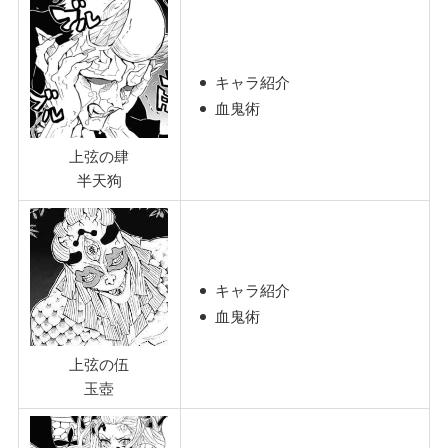
キャラ紹介
血鬼術
上弦の肆
半天狗
キャラ紹介
血鬼術
上弦の伍
玉壺