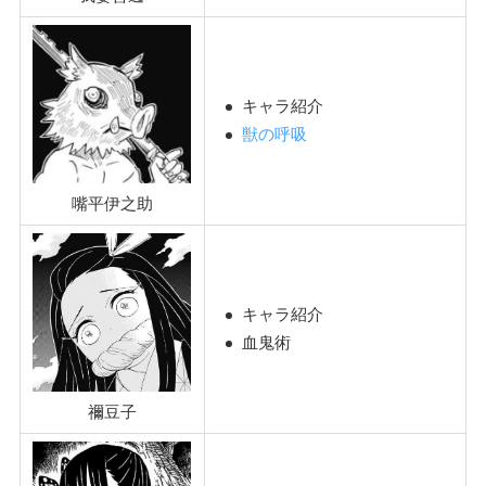
キャラ紹介
獣の呼吸
嘴平伊之助
キャラ紹介
血鬼術
‎禰豆子