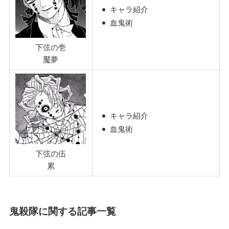
キャラ紹介
血鬼術
下弦の壱
魘夢
キャラ紹介
血鬼術
下弦の伍
累
鬼殺隊に関する記事一覧